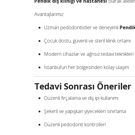
Pendik diş kliniği ve hastanesi
olarak aileler
Avantajlarımız:
Uzman pedodontistler ve deneyimli
Pendik
Çocuk dostu, güvenli ve steril klinik ortamı
Modern cihazlar ve ağrısız tedavi teknikleri
İstanbul’un her bölgesinden kolay ulaşım
Tedavi Sonrası Öneriler
Düzenli fırçalama ve diş ipi kullanımı
Şekerli ve yapışkan yiyecekleri sınırlama
Düzenli pedodonti kontrolleri