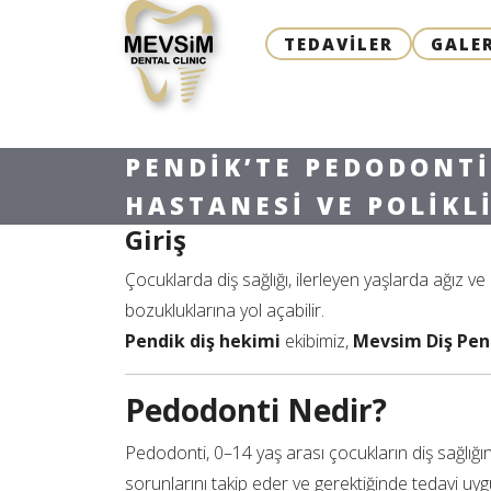
TEDAVILER
GALER
PENDIK’TE PEDODONTI
HASTANESI VE POLIKLI
Giriş
Çocuklarda diş sağlığı, ilerleyen yaşlarda ağız ve 
bozukluklarına yol açabilir.
Pendik diş hekimi
ekibimiz,
Mevsim Diş Pend
Pedodonti Nedir?
Pedodonti, 0–14 yaş arası çocukların diş sağlığını
sorunlarını takip eder ve gerektiğinde tedavi uyg