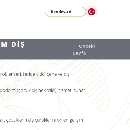
Randevu Al
IM DIŞ
← Önceki
Sayfa
roblemleri, ileride ciddi çene ve diş
odonti (çocuk diş hekimliği) hizmeti sunar.
, çocukların diş çürüklerini önler, gelişim