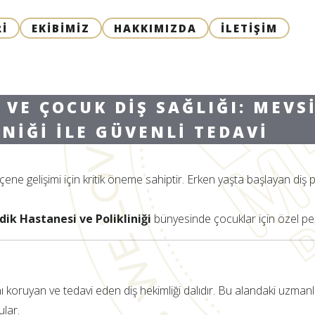
I
EKIBIMIZ
HAKKIMIZDA
İLETIŞIM
 VE ÇOCUK DIŞ SAĞLIĞI: MEVS
NIĞI ILE GÜVENLI TEDAVI
çene gelişimi için kritik öneme sahiptir. Erken yaşta başlayan diş p
ik Hastanesi ve Polikliniği
bünyesinde çocuklar için özel ped
 koruyan ve tedavi eden diş hekimliği dalıdır. Bu alandaki uzmanlar
ular.