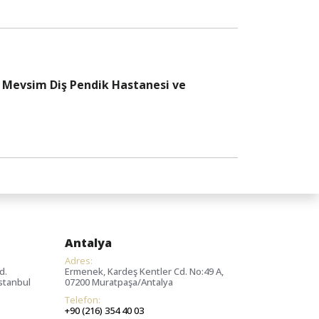
a
Mevsim Diş Pendik Hastanesi ve
Antalya
Adres:
d.
Ermenek, Kardeş Kentler Cd. No:49 A,
İstanbul
07200 Muratpaşa/Antalya
Telefon:
+90 (216) 354 40 03