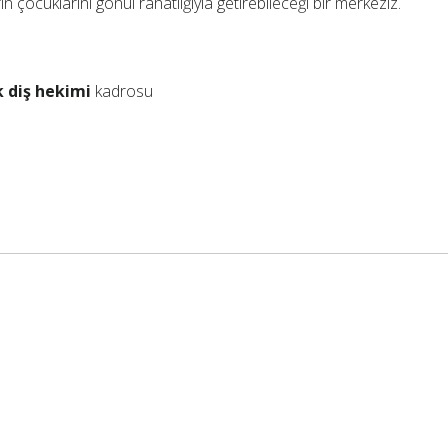
in çocuklarını gönül rahatlığıyla getirebileceği bir merkeziz.
 diş hekimi
kadrosu