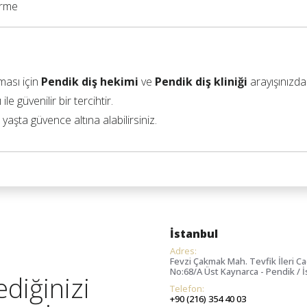
irme
ması için
Pendik diş hekimi
ve
Pendik diş kliniği
arayışınızd
e güvenilir bir tercihtir.
aşta güvence altına alabilirsiniz.
İstanbul
Adres:
Fevzi Çakmak Mah. Tevfik İleri Ca
No:68/A Üst Kaynarca - Pendik / 
diğinizi
Telefon:
+90 (216) 354 40 03