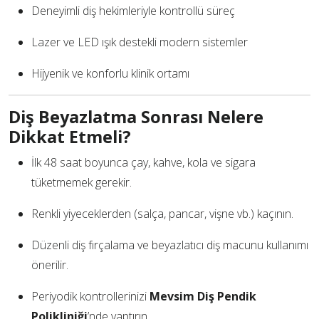
Deneyimli diş hekimleriyle kontrollü süreç
Lazer ve LED ışık destekli modern sistemler
Hijyenik ve konforlu klinik ortamı
Diş Beyazlatma Sonrası Nelere
Dikkat Etmeli?
İlk 48 saat boyunca çay, kahve, kola ve sigara
tüketmemek gerekir.
Renkli yiyeceklerden (salça, pancar, vişne vb.) kaçının.
Düzenli diş fırçalama ve beyazlatıcı diş macunu kullanımı
önerilir.
Periyodik kontrollerinizi
Mevsim Diş Pendik
Polikliniği
’nde yaptırın.