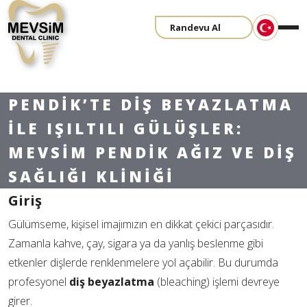
Randevu Al
PENDIK’TE DIŞ BEYAZLATMA
ILE IŞILTILI GÜLÜŞLER:
MEVSIM PENDIK AĞIZ VE DIŞ
SAĞLIĞI KLINIĞI
Giriş
Gülümseme, kişisel imajımızın en dikkat çekici parçasıdır.
Zamanla kahve, çay, sigara ya da yanlış beslenme gibi
etkenler dişlerde renklenmelere yol açabilir. Bu durumda
profesyonel
diş beyazlatma
(bleaching) işlemi devreye
girer.